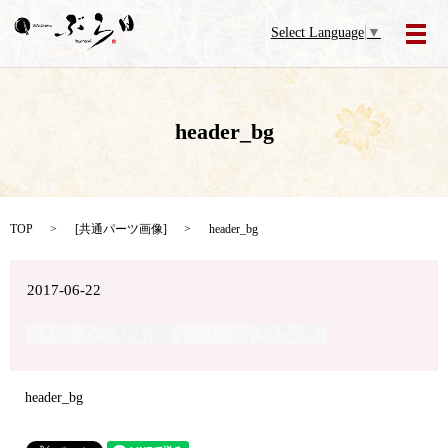
Select Language
▼
メ
header_bg
TOP
[
共通パーツ画像
]
header_bg
2017-06-22
header_bg