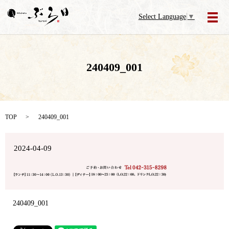
Select Language
▼
メ
240409_001
TOP
240409_001
2024-04-09
240409_001