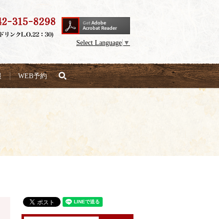
Select Language
▼
search
報
WEB予約