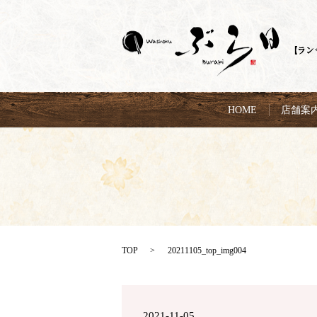
HOME
店舗案
TOP
20211105_top_img004
2021-11-05